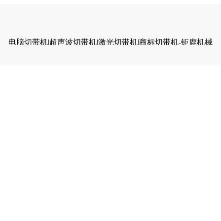
电脑切带机|超声波切带机|激光切带机|商标切带机-钜鹿机械