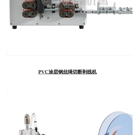
PVC涂层钢丝绳切断剥线机