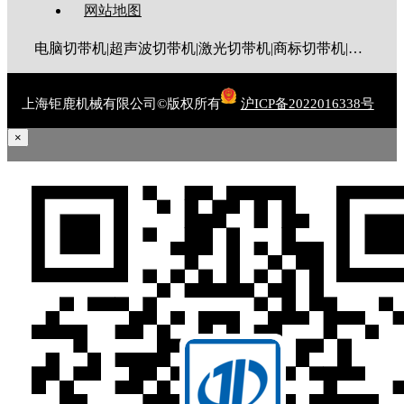
网站地图
电脑切带机|超声波切带机|激光切带机|商标切带机|圆角切带机|斜角切带机|燕尾切带机|梯形切带机|魔术贴切带机|电脑切管机|热缩管切管机
上海钜鹿机械有限公司©版权所有
沪ICP备2022016338号
×