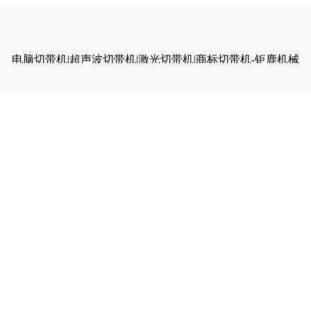
电脑切带机|超声波切带机|激光切带机|商标切带机-钜鹿机械